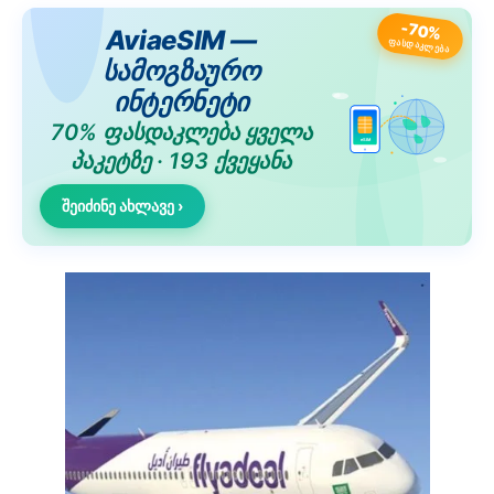
-70%
AviaeSIM —
ᲤᲐᲡᲓᲐᲙᲚᲔᲑᲐ
სამოგზაურო
ინტერნეტი
70% ფასდაკლება ყველა
eSIM
პაკეტზე · 193 ქვეყანა
შეიძინე ახლავე ›