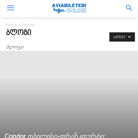
Home
ბლოგი
ᲑᲚᲝᲒᲘ
LATEST
ბლოგი
Condor თბილისი-ფრანკფურტი: