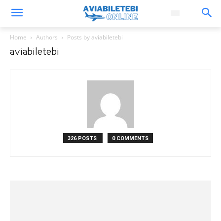
Home
Authors
Posts by aviabiletebi
aviabiletebi
326 POSTS
0 COMMENTS