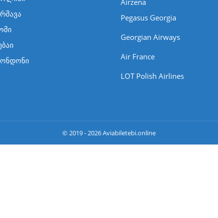
Airzena
რშავა
Pegasus Georgia
ომი
Georgian Airways
უბაი
Air France
ლონდონი
LOT Polish Airlines
© 2019 - 2026 Aviabiletebi.online