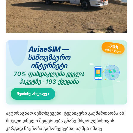
-70%
AviaeSIM —
ᲤᲐᲡᲓᲐᲙᲚᲔᲑᲐ
სამოგზაურო
ინტერნეტი
70% ფასდაკლება ყველა
eSIM
პაკეტზე · 193 ქვეყანა
შეიძინე ახლავე ›
ავტოსაგზაო შემთხვევები, ტექნიკური გაუმართაობა ან
მოულოდნელი შეფერხება გზაზე მძღოლებისთვის
კარგად ნაცნობი გამოწვევებია, თუმცა იმავე